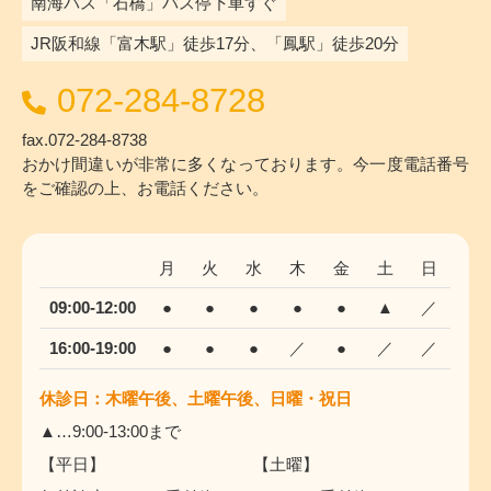
南海バス「石橋」バス停下車すぐ
JR阪和線「富木駅」徒歩17分、「鳳駅」徒歩20分
072-284-8728
fax.072-284-8738
おかけ間違いが非常に多くなっております。今一度電話番号
をご確認の上、お電話ください。
月
火
水
木
金
土
日
09:00-12:00
●
●
●
●
●
▲
／
16:00-19:00
●
●
●
／
●
／
／
休診日：木曜午後、土曜午後、日曜・祝日
▲…9:00-13:00まで
【平日】 【土曜】