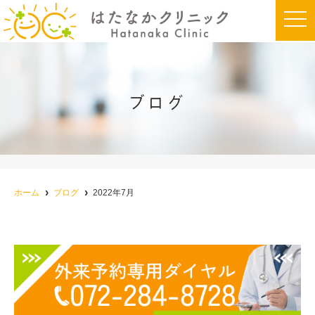
t
o
g
g
l
e
n
a
ブログ
v
i
g
a
t
i
o
n
ホーム
ブログ
2022年7月