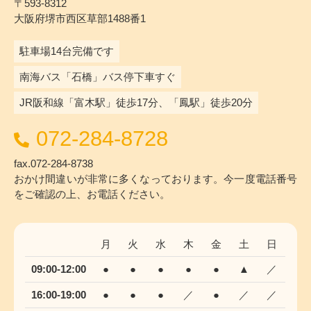
〒593-8312
大阪府堺市西区草部1488番1
駐車場14台完備です
南海バス「石橋」バス停下車すぐ
JR阪和線「富木駅」徒歩17分、「鳳駅」徒歩20分
072-284-8728
fax.072-284-8738
おかけ間違いが非常に多くなっております。今一度電話番号
をご確認の上、お電話ください。
月
火
水
木
金
土
日
09:00-12:00
●
●
●
●
●
▲
／
16:00-19:00
●
●
●
／
●
／
／