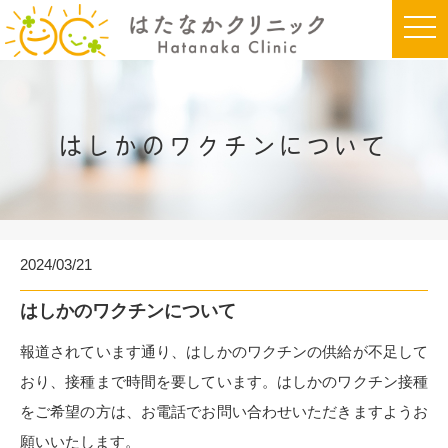
t
o
g
g
l
e
n
a
はしかのワクチンについて
v
i
g
a
t
i
o
n
2024/03/21
はしかのワクチンについて
報道されています通り、はしかのワクチンの供給が不足して
おり、接種まで時間を要しています。はしかのワクチン接種
をご希望の方は、お電話でお問い合わせいただきますようお
願いいたします。