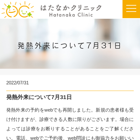
t
o
g
g
l
e
n
a
発熱外来について7月31日
v
i
g
a
t
i
o
n
2022/07/31
発熱外来について7月31日
発熱外来の予約をwebでも再開しました。新規の患者様も受
け付けますが、診療できる人数に限りがございます。場合に
よっては診療をお断りすることがあることをご了解くださ
い。電話、webでご予約後、web問診にも御協力をお願いい