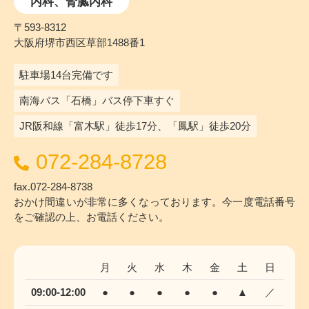
内科、腎臓内科
〒593-8312
大阪府堺市西区草部1488番1
駐車場14台完備です
南海バス「石橋」バス停下車すぐ
JR阪和線「富木駅」徒歩17分、「鳳駅」徒歩20分
072-284-8728
fax.072-284-8738
おかけ間違いが非常に多くなっております。今一度電話番号
をご確認の上、お電話ください。
月
火
水
木
金
土
日
09:00-12:00
●
●
●
●
●
▲
／