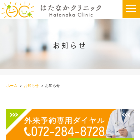
t
o
g
g
l
e
n
a
お知らせ
v
i
g
a
t
i
o
n
ホーム
お知らせ
お知らせ